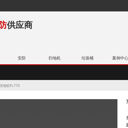
防
供应商
安防
扫地机
垃圾桶
案例中
类
清洁剂
垃
洗地机FL770