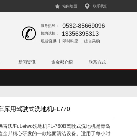
站内地图
联系我们
0532-85669096
服务热线：
13356395313
预约试机：
现货直供 丨 即时响应 丨 综合采购
心
新闻资讯
鑫金邦介绍
联系方式
圾桶
配件
车库用驾驶式洗地机FL770
弗雷沃/FuLeiwo洗地机FL-760B驾驶式洗地机是青岛
鑫金邦精心研发的一款地面清洁设备。适用于每小时