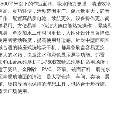
4500平米以下的作业面积。吸水能力更强，清洁效率
更高、灵巧轻便，活动范围更广。储水量更大，静音
工作，配置高品质电池，续航更久。设备操作更加简
单易用、方便易学，“保洁大妈也能熟练操作”，紧凑型
机身，单次加水工作时间更长，人性化设计显著降低
使用者劳动强度，提高使用舒适感。针对中型面积区
域合适的骑座式洗地吸干机，都具备刷盘容易更换，
更大的水箱，快速注水和彩色显示屏等功能。弗雷
沃/FuLeiwo洗地机FL-760B驾驶式洗地机适用场所：
适于瓷砖、金刚砂、PVC、环氧、镜面石料、磨光水
泥等硬质地面的清洁，是大型仓库、车间、卖场、展
馆、场馆等场地保洁的理想工具，也适合于步行街、
露天广场使用。