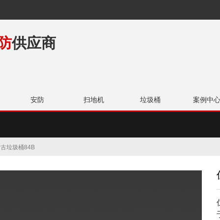
防
供应商
安防
扫地机
垃圾桶
案例中
类
清洁剂
垃
仿古垃圾桶84B