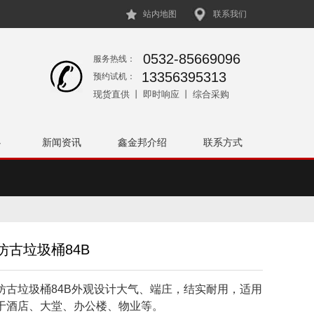
站内地图
联系我们
0532-85669096
服务热线：
13356395313
预约试机：
现货直供 丨 即时响应 丨 综合采购
心
新闻资讯
鑫金邦介绍
联系方式
圾桶
配件
仿古垃圾桶84B
仿古垃圾桶84B外观设计大气、端庄，结实耐用，适用
于酒店、大堂、办公楼、物业等。