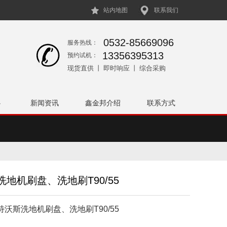
站内地图
联系我们
0532-85669096
服务热线：
13356395313
预约试机：
现货直供 丨 即时响应 丨 综合采购
心
新闻资讯
鑫金邦介绍
联系方式
圾桶
配件
洗地机刷盘、洗地刷T90/55
特沃斯洗地机刷盘、洗地刷T90/55