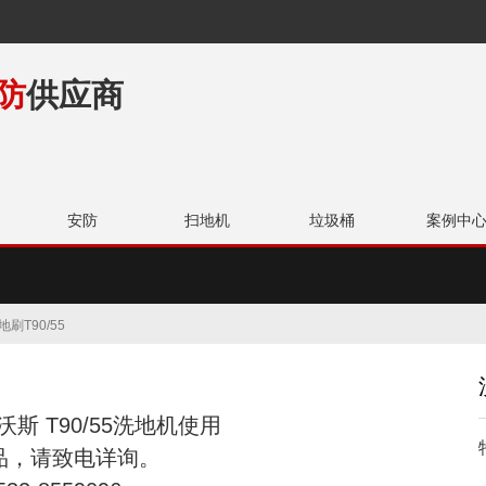
防
供应商
安防
扫地机
垃圾桶
案例中
类
清洁剂
垃
刷T90/55
沃斯 T90/55洗地机使用
品，请致电详询。