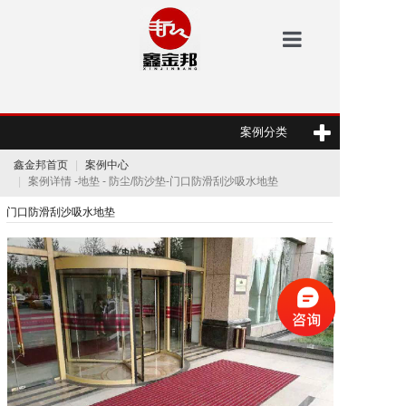
鑫金邦首页
案例分类
洗地机
鑫金邦首页
案例中心
安防
案例详情 -地垫 - 防尘/防沙垫-门口防滑刮沙吸水地垫
门口防滑刮沙吸水地垫
扫地机
垃圾桶
案例中心
新闻资讯
鑫金邦介绍