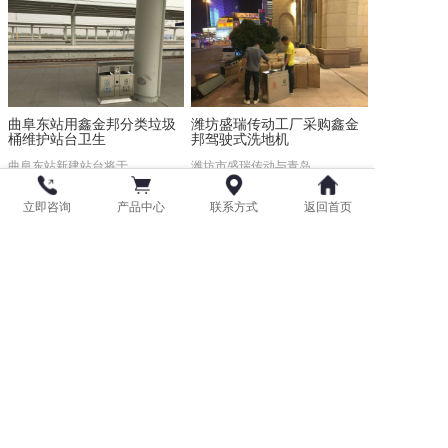
曲阜东站用鑫金邦分类垃圾
潍坊盛瑞传动工厂采购鑫金
桶维护站台卫生
邦驾驶式洗地机
曲阜东站新建站台将于...
潍坊市盛瑞传动与青岛...
2019-10-31
2019-10-30
立即咨询
产品中心
联系方式
返回首页
莱西市行政审批服务局订购
青岛北站采购鑫金邦不锈钢
鑫金邦室外地垫
垃圾桶
莱西市行政审批服务局...
青岛北火车站近日在我...
2019-10-18
2019-09-17