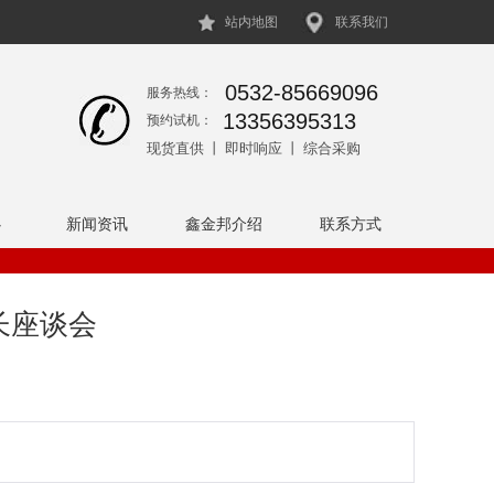
站内地图
联系我们
0532-85669096
服务热线：
13356395313
预约试机：
现货直供 丨 即时响应 丨 综合采购
心
新闻资讯
鑫金邦介绍
联系方式
长座谈会