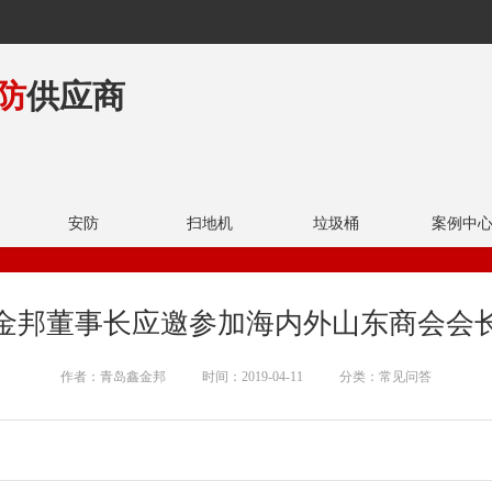
防
供应商
安防
扫地机
垃圾桶
案例中
金邦董事长应邀参加海内外山东商会会
作者：青岛鑫金邦
时间：2019-04-11
分类：常见问答