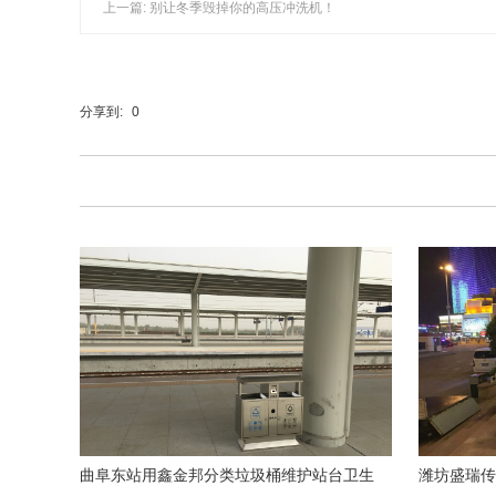
上一篇: 别让冬季毁掉你的高压冲洗机！
分享到:
0
曲阜东站用鑫金邦分类垃圾桶维护站台卫生
潍坊盛瑞传