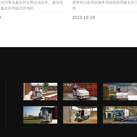
传动与青岛鑫金邦近期达成合作，盛瑞传
莱西市行政审批服务局选择使用鑫金邦
鑫金邦驾驶式洗地机...
垫。
0
2019-10-18