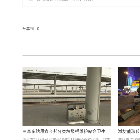
分享到:
0
曲阜东站用鑫金邦分类垃圾桶维护站台卫生
潍坊盛瑞传
曲阜东站新建站台将于19年11月开始正式运营，目前
潍坊市盛瑞