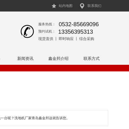
站内地图
联系我们
0532-85669096
服务热线：
13356395313
预约试机：
现货直供 丨 即时响应 丨 综合采购
心
新闻资讯
鑫金邦介绍
联系方式
钱一台呢？洗地机厂家青岛鑫金邦这就告诉您。