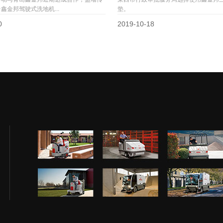
鑫金邦驾驶式洗地机...
垫。
0
2019-10-18