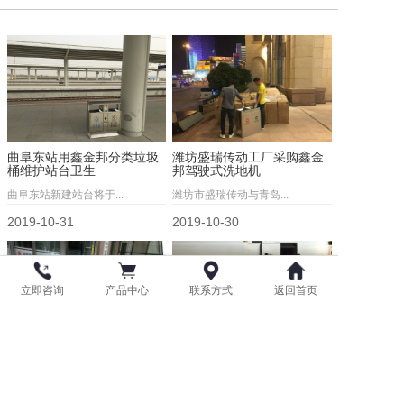
曲阜东站用鑫金邦分类垃圾
潍坊盛瑞传动工厂采购鑫金
桶维护站台卫生
邦驾驶式洗地机
曲阜东站新建站台将于...
潍坊市盛瑞传动与青岛...
2019-10-31
2019-10-30
立即咨询
产品中心
联系方式
返回首页
莱西市行政审批服务局订购
青岛北站采购鑫金邦不锈钢
鑫金邦室外地垫
垃圾桶
莱西市行政审批服务局...
青岛北火车站近日在我...