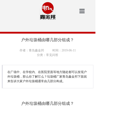
鑫金邦首页
洗地机
户外垃圾桶由哪几部分组成？
安防
作者：青岛鑫金邦
时间：2019-06-11
分类：常见问答
扫地机
垃圾桶
在广场中、在学校内、在医院里面等地方随处都可以发现户
外垃圾桶，那么你了解它么？垃圾桶厂家青岛鑫金邦下面就
来告诉大家户外垃圾桶通常由几部分构成。
案例中心
新闻资讯
户外垃圾桶由哪几
部分组成？
鑫金邦介绍