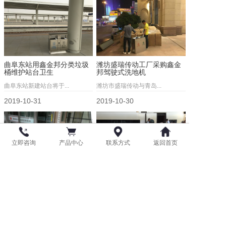
曲阜东站用鑫金邦分类垃圾
潍坊盛瑞传动工厂采购鑫金
桶维护站台卫生
邦驾驶式洗地机
曲阜东站新建站台将于...
潍坊市盛瑞传动与青岛...
2019-10-31
2019-10-30
立即咨询
产品中心
联系方式
返回首页
莱西市行政审批服务局订购
青岛北站采购鑫金邦不锈钢
鑫金邦室外地垫
垃圾桶
莱西市行政审批服务局...
青岛北火车站近日在我...
2019-10-18
2019-09-17