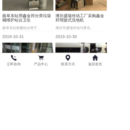
曲阜东站用鑫金邦分类垃圾
潍坊盛瑞传动工厂采购鑫金
桶维护站台卫生
邦驾驶式洗地机
曲阜东站新建站台将于...
潍坊市盛瑞传动与青岛...
2019-10-31
2019-10-30
立即咨询
产品中心
联系方式
返回首页
莱西市行政审批服务局订购
青岛北站采购鑫金邦不锈钢
鑫金邦室外地垫
垃圾桶
莱西市行政审批服务局...
青岛北火车站近日在我...
2019-10-18
2019-09-17
版权所有：青岛鑫金邦清洁设备有限公司