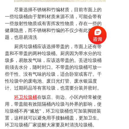
尽量选择不锈钢和竹编材质，目前市面上的
一些垃圾桶由于塑料材质来源不清，可能会带有
一些放射性物质或有害挥发性物质，存在一些的
健康隐患，而不锈钢和竹编的不仅少有此类问
题，也容易清洗
厨房垃圾桶应该选择带盖的，市面上还有带
盖和不带盖的两种垃圾桶。厨房因为带水分的垃
圾多，易散发气味，
应该
选带盖的。丢进垃圾桶
前须去水分，随时封口。不带盖的垃圾桶可放一
些干性、没有气味的垃圾，适合卧室或客厅。干
性垃圾中的废电池、废日光灯管、废水银温度
计、过期药品等有害垃圾，也需要分装并密封。
环卫垃圾桶
在饭店、街边、小区内经常被使
用，带盖能有效阻隔桶内垃圾与外界的影响，使
垃圾桶不再“尴尬”，环卫垃圾桶也可加装脚踏装
置，这样就可以避免用手接触桶盖，更加卫生。
环卫垃圾桶厂家提醒大家要及时清洗垃圾桶。