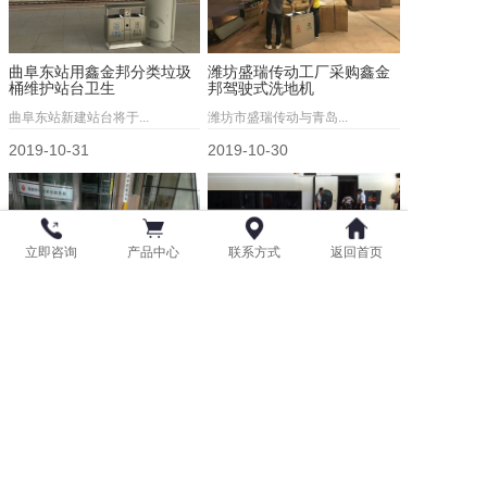
曲阜东站用鑫金邦分类垃圾
潍坊盛瑞传动工厂采购鑫金
桶维护站台卫生
邦驾驶式洗地机
曲阜东站新建站台将于...
潍坊市盛瑞传动与青岛...
2019-10-31
2019-10-30
立即咨询
产品中心
联系方式
返回首页
莱西市行政审批服务局订购
青岛北站采购鑫金邦不锈钢
鑫金邦室外地垫
垃圾桶
莱西市行政审批服务局...
青岛北火车站近日在我...
2019-10-18
2019-09-17