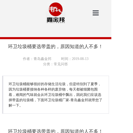
鑫金邦首页
洗地机
环卫垃圾桶要选带盖的，原因知道的人不多！
安防
作者：青岛鑫金邦
时间：2019-08-13
分类：常见问答
扫地机
垃圾桶
环卫垃圾桶能够很好的存储生活垃圾，但是特别到了夏季，
因为垃圾桶要接纳各种各样的废弃物，每天都被细菌包围
着，难闻的气味就会从环卫垃圾桶中飘出，因此我们应该选
案例中心
择带盖的垃圾桶，下面环卫垃圾桶厂家-青岛鑫金邦就带您了
解一下。
新闻资讯
鑫金邦介绍
环卫垃圾桶要选带盖的，原因知道的人不多！