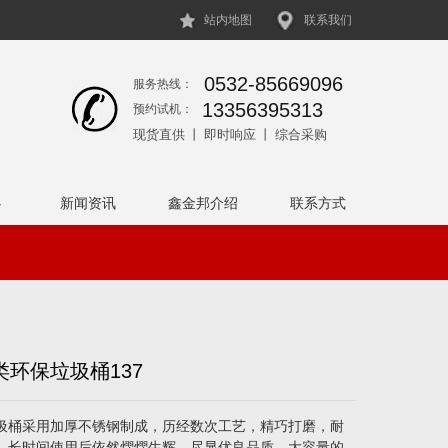
站内地图
联系我们
0532-85669096
服务热线：
13356395313
预约试机：
现货直供 丨 即时响应 丨 综合采购
心
新闻资讯
鑫金邦介绍
联系方式
医院领域
环保垃圾桶137
圾桶采用加厚不锈钢制成，历经数次工艺，精巧打磨，耐
，长时间使用后依然熠熠生辉，尽显优良品质。大容量的