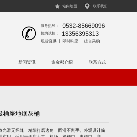
站内地图
联系我们
0532-85669096
服务热线：
13356395313
预约试机：
现货直供 丨 即时响应 丨 综合采购
心
新闻资讯
鑫金邦介绍
联系方式
医院领域
圾桶座地烟灰桶
身光滑无焊缝，精细打磨边角，圆滑不割手。外观设计简
观实用。适用于酒店大堂、机场、楼梯口、电梯口、商