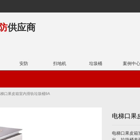
防
供应商
安防
扫地机
垃圾桶
案例中
物业领域
学校领域
-电梯口果皮箱室内滑轨垃圾桶9A
电梯口果
电梯口果皮箱
出，垃圾桶表