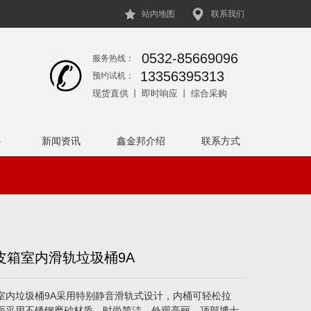
站内地图
联系我们
0532-85669096
服务热线：
13356395313
预约试机：
现货直供 丨 即时响应 丨 综合采购
心
新闻资讯
鑫金邦介绍
联系方式
医院领域
皮箱室内滑轨垃圾桶9A
室内垃圾桶9A采用特别静音滑轨式设计，内桶可轻松拉
面采用不锈钢磨砂材质，时尚简洁，外观亮丽。顶部博士